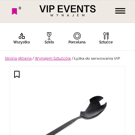
0
Wszystko
Szkło
Porcelana
Sztućce
Strona główna
/
Wynajem Sztućców
/ Łyżka do serwowania VIP
Bufet Zimny
Bufet Ciepły
Bar
Stoły
Krzesła
Tekstylia
Dekoracje
Termosy
Ekspresy
Gotowanie
Piknik
Namioty