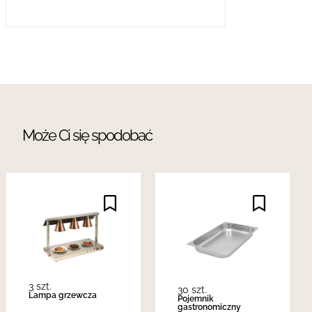
Może Ci się spodobać
3 szt.
30 szt.
Lampa grzewcza
Pojemnik
gastronomiczny