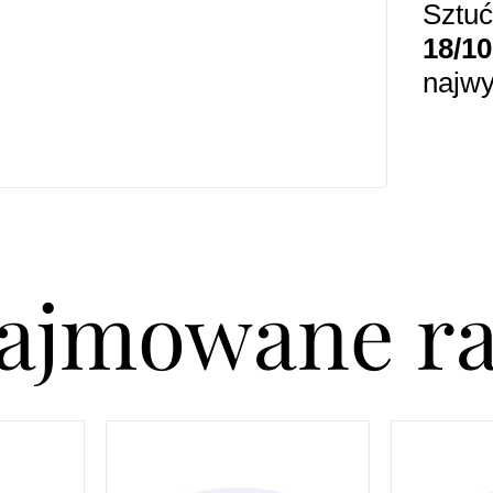
Sztu
18/10
najwy
najmowane r