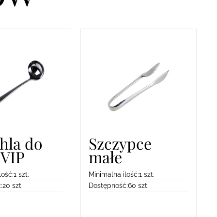
hla do
Szczypce
 VIP
małe
lość:
1 szt.
Minimalna ilość:
1 szt.
:
20 szt.
Dostępność:
60 szt.