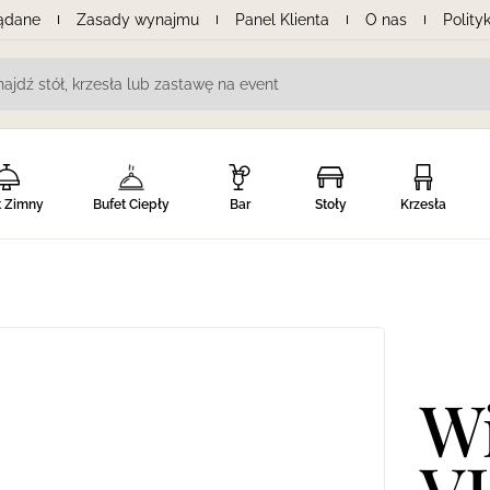
lądane
Zasady wynajmu
Panel Klienta
O nas
Polity
t Zimny
Bufet Ciepły
Bar
Stoły
Krzesła
sport
Pozostałe
Wi