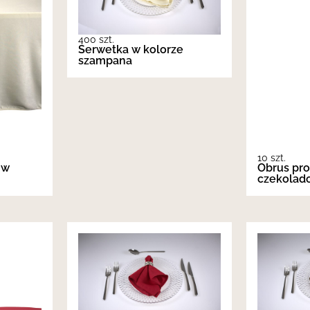
400 szt.
Serwetka w kolorze
szampana
10 szt.
 w
Obrus pro
czekolad