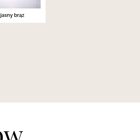
jasny brąz
ów