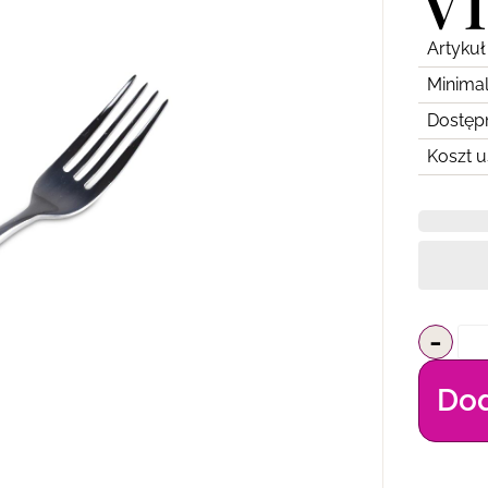
V
Artykuł
Minimal
Dostęp
Koszt u
-
Dod