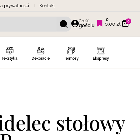
ka prywatności
Kontakt
0
Cześć,
0
0,00
zł
gościu
Tekstylia
Dekoracje
Termosy
Ekspresy
delec stołowy