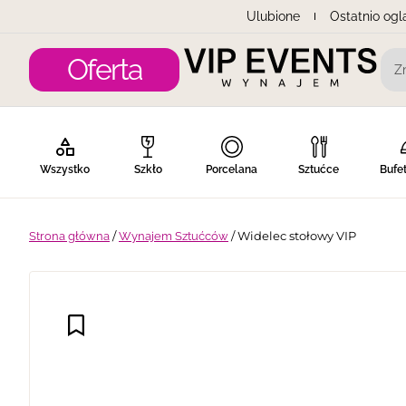
Ulubione
Ostatnio og
Oferta
Wszystko
Szkło
Porcelana
Sztućce
Bufe
/
/ Widelec stołowy VIP
Strona główna
Wynajem Sztućców
Gotowanie
Piknik
Namioty
Lodówki
Tran