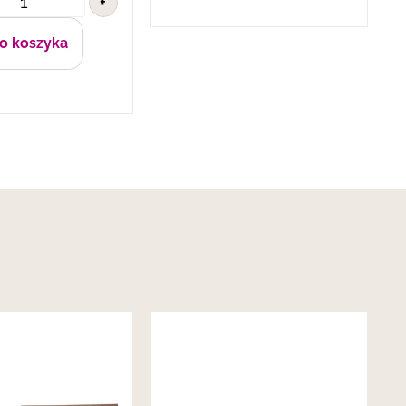
+
o koszyka