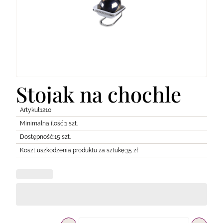
Lodówki
Transport
Pozostałe
Stojak na chochle
Artykuł
1210
Minimalna ilość:
1 szt.
Dostępność:
15 szt.
Koszt uszkodzenia produktu za sztukę:
35 zł