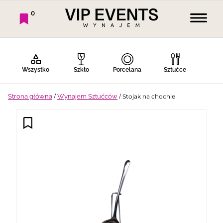
0
Wszystko
Szkło
Porcelana
Sztućce
Strona główna
/
Wynajem Sztućców
/ Stojak na chochle
Bufet Zimny
Bufet Ciepły
Bar
Stoły
Krzesła
Tekstylia
Dekoracje
Termosy
Ekspresy
Gotowanie
Piknik
Namioty