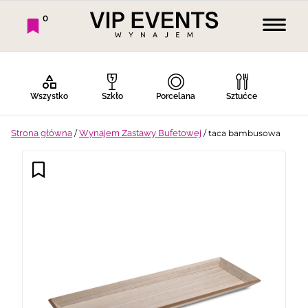
0
Wszystko
Szkło
Porcelana
Sztućce
Strona główna
/
Wynajem Zastawy Bufetowej
/ taca bambusowa
Bufet Zimny
Bufet Ciepły
Bar
Stoły
Krzesła
Tekstylia
Dekoracje
Termosy
Ekspresy
Gotowanie
Piknik
Namioty