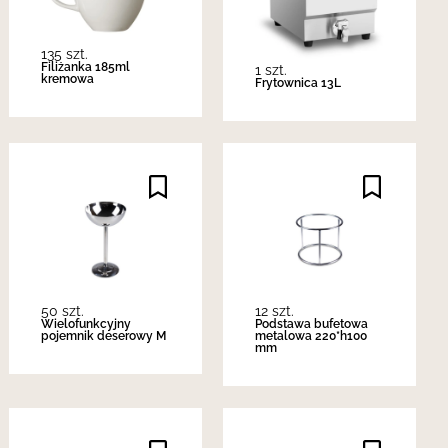
135 szt.
Filiżanka 185ml
1 szt.
kremowa
Frytownica 13L
50 szt.
12 szt.
Wielofunkcyjny
Podstawa bufetowa
pojemnik deserowy M
metalowa 220*h100
mm