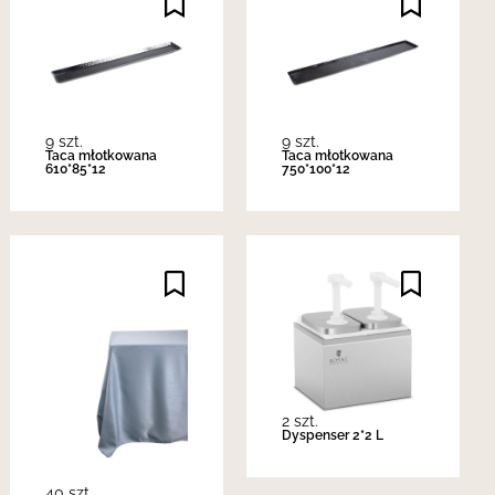
9 szt.
9 szt.
Taca młotkowana
Taca młotkowana
610*85*12
750*100*12
2 szt.
Dyspenser 2*2 L
40 szt.