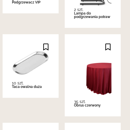
Podgrzewacz VIP
2 szt.
Lampa do
podgrzewania potraw
10 szt.
Taca owalna duża
35 szt.
Obrus czerwony