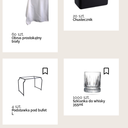
20 szt.
Chustecznik
60 szt.
Obrus prostokątny
biały
1000 szt.
Szklanka do whisky
355ml
4 szt.
Podstawka pod bufet
L