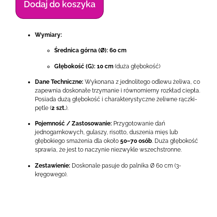
Dodaj do koszyka
Wymiary:
Średnica górna (Ø):
60 cm
Głębokość (G):
10 cm
(duża głębokość)
Dane Techniczne:
Wykonana z jednolitego odlewu żeliwa, co
zapewnia doskonałe trzymanie i równomierny rozkład ciepła.
Posiada dużą głębokość i charakterystyczne żeliwne rączki-
pętle (
2 szt.
).
Pojemność / Zastosowanie:
Przygotowanie dań
jednogarnkowych, gulaszy, risotto, duszenia mięs lub
głębokiego smażenia dla około
50–70 osób
. Duża głębokość
sprawia, że jest to naczynie niezwykle wszechstronne.
Zestawienie:
Doskonale pasuje do palnika Ø 60 cm (3-
kręgowego).