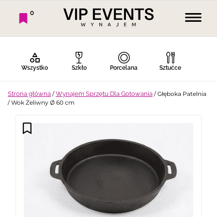
0
Wszystko
Szkło
Porcelana
Sztućce
Strona główna
/
Wynajem Sprzętu Dla Gotowania
/ Głęboka Patelnia
/ Wok Żeliwny Ø 60 cm
Bufet Zimny
Bufet Ciepły
Bar
Stoły
Krzesła
Tekstylia
Dekoracje
Termosy
Ekspresy
Gotowanie
Piknik
Namioty