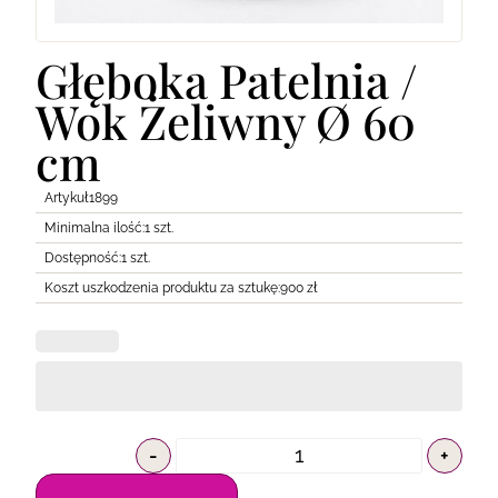
Lodówki
Transport
Pozostałe
Głęboka Patelnia /
Wok Żeliwny Ø 60
cm
Artykuł
1899
Minimalna ilość:
1 szt.
Dostępność:
1 szt.
Koszt uszkodzenia produktu za sztukę:
900 zł
-
+