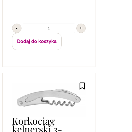
-
+
Dodaj do koszyka
Korkociąg
kelnerski 3-