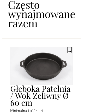
Często
wynajmowane
razem
Głęboka Patelnia
/ Wok Żeliwny Ø
60 cm
Minimalna ilość:
1 szt.