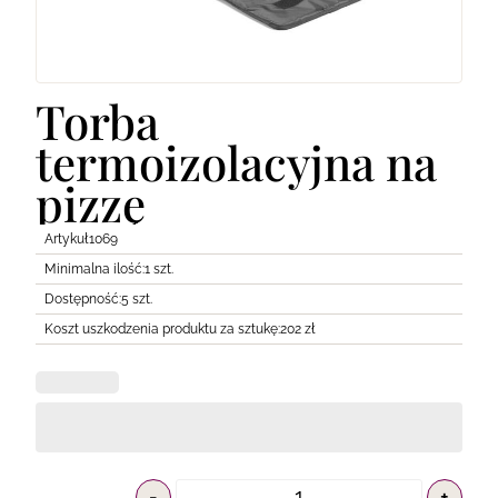
Lodówki
Transport
Pozostałe
Torba
termoizolacyjna na
pizzę
Artykuł
1069
Minimalna ilość:
1 szt.
Dostępność:
5 szt.
Koszt uszkodzenia produktu za sztukę:
202 zł
-
+