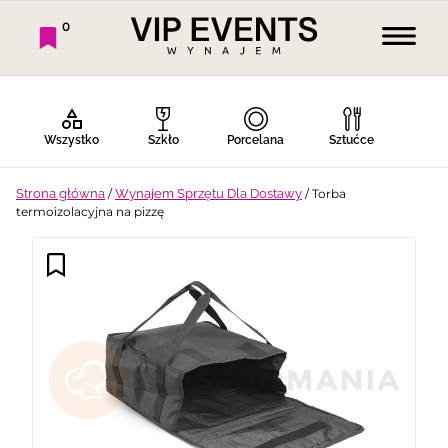
0
Wszystko
Szkło
Porcelana
Sztućce
Strona główna
/
Wynajem Sprzętu Dla Dostawy
/ Torba
termoizolacyjna na pizzę
Bufet Zimny
Bufet Ciepły
Bar
Stoły
Krzesła
Tekstylia
Dekoracje
Termosy
Ekspresy
Gotowanie
Piknik
Namioty