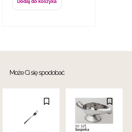
Dodaj do koszyka
Może Ci się spodobać
10 szt.
Sosjerka