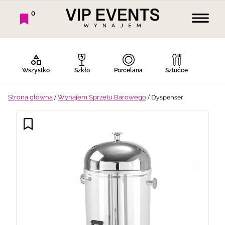
0
Wszystko
Szkło
Porcelana
Sztućce
Strona główna
/
Wynajem Sprzętu Barowego
/ Dyspenser
Bufet Zimny
Bufet Ciepły
Bar
Stoły
Krzesła
Tekstylia
Dekoracje
Termosy
Ekspresy
Gotowanie
Piknik
Namioty