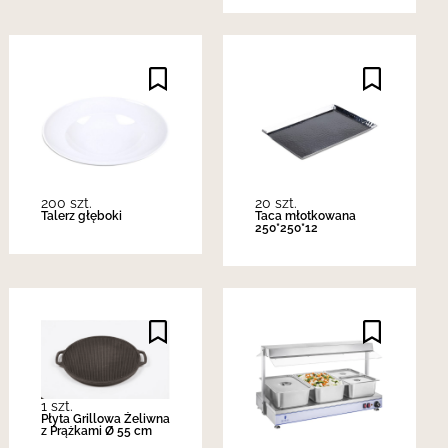
200 szt.
20 szt.
Talerz głęboki
Taca młotkowana
250*250*12
1 szt.
Płyta Grillowa Żeliwna
z Prążkami Ø 55 cm