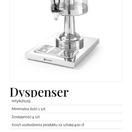
Lodówki
Transport
Pozostałe
Dyspenser
Artykuł
1129
Minimalna ilość:
1 szt.
Dostępność:
4 szt.
Koszt uszkodzenia produktu za sztukę:
400 zł