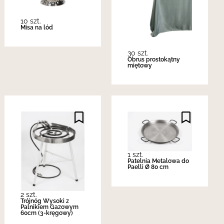
10 szt.
Misa na lód
30 szt.
Obrus prostokątny
miętowy
1 szt.
Patelnia Metalowa do
Paelli Ø 80 cm
2 szt.
Trójnóg Wysoki z
Palnikiem Gazowym
60cm (3-kręgowy)