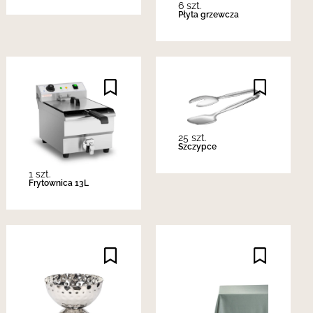
6 szt.
Płyta grzewcza
25 szt.
Szczypce
1 szt.
Frytownica 13L