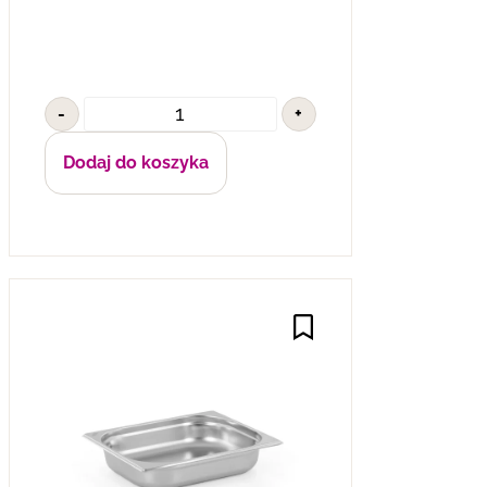
-
+
Dodaj do koszyka