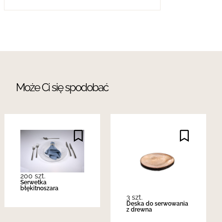
Może Ci się spodobać
200 szt.
Serwetka
błękitnoszara
3 szt.
Deska do serwowania
z drewna