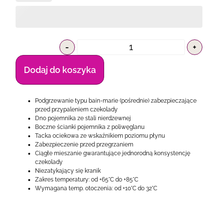
-
+
Dodaj do koszyka
Podgrzewanie typu bain-marie (pośrednie) zabezpieczające
przed przypaleniem czekolady
Dno pojemnika ze stali nierdzewnej
Boczne ścianki pojemnika z poliwęglanu
Tacka ociekowa ze wskaźnikiem poziomu płynu
Zabezpieczenie przed przegrzaniem
Ciągłe mieszanie gwarantujące jednorodną konsystencję
czekolady
Niezatykający się kranik
Zakres temperatury: od +65°C do +85°C
Wymagana temp. otoczenia: od +10°C do 32°C