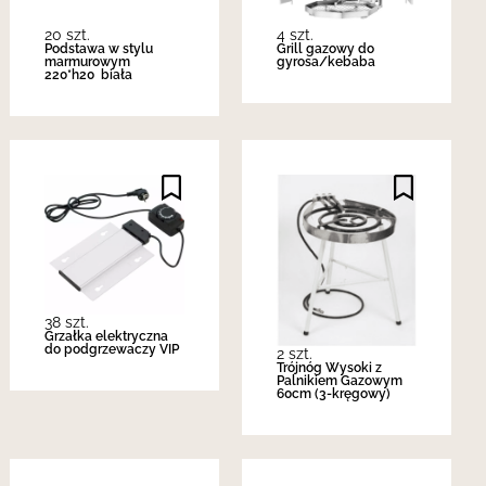
20 szt.
4 szt.
Podstawa w stylu
Grill gazowy do
marmurowym
gyrosa/kebaba
220*h20 biała
38 szt.
Grzałka elektryczna
do podgrzewaczy VIP
2 szt.
Trójnóg Wysoki z
Palnikiem Gazowym
60cm (3-kręgowy)