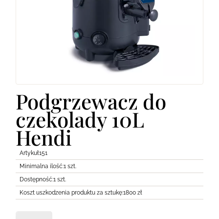
Lodówki
Transport
Pozostałe
Podgrzewacz do
czekolady 10L
Hendi
Artykuł
151
Minimalna ilość:
1 szt.
Dostępność:
1 szt.
Koszt uszkodzenia produktu za sztukę:
1800 zł