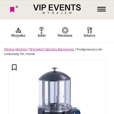
0
Wszystko
Szkło
Porcelana
Sztućce
Strona główna
/
Wynajem Sprzętu Barowego
/ Podgrzewacz do
czekolady 10L Hendi
Bufet Zimny
Bufet Ciepły
Bar
Stoły
Krzesła
Tekstylia
Dekoracje
Termosy
Ekspresy
Gotowanie
Piknik
Namioty