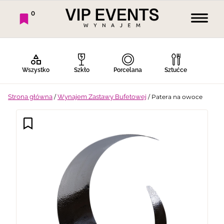
0
Wszystko
Szkło
Porcelana
Sztućce
Strona główna
/
Wynajem Zastawy Bufetowej
/ Patera na owoce
Bufet Zimny
Bufet Ciepły
Bar
Stoły
Krzesła
Tekstylia
Dekoracje
Termosy
Ekspresy
Gotowanie
Piknik
Namioty