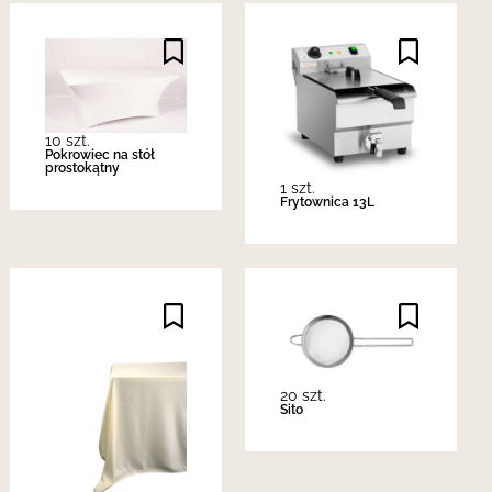
10 szt.
Pokrowiec na stół
prostokątny
1 szt.
Frytownica 13L
20 szt.
Sito