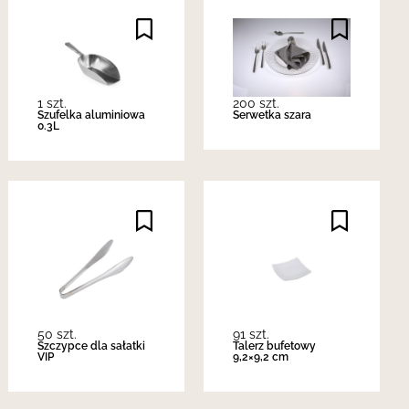
1 szt.
200 szt.
Szufelka aluminiowa
Serwetka szara
0.3L
50 szt.
91 szt.
Szczypce dla sałatki
Talerz bufetowy
VIP
9,2×9,2 cm