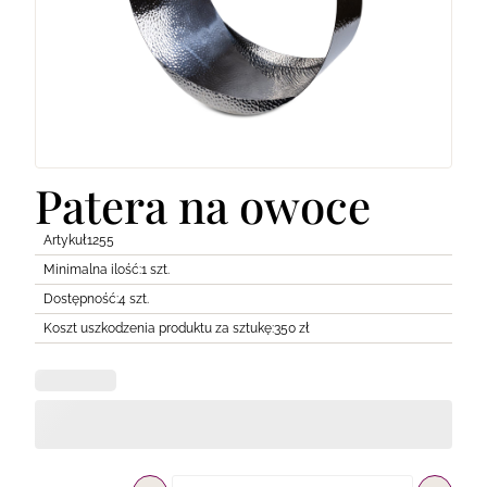
Lodówki
Transport
Pozostałe
Patera na owoce
Artykuł
1255
Minimalna ilość:
1 szt.
Dostępność:
4 szt.
Koszt uszkodzenia produktu za sztukę:
350 zł