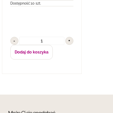
Dostępność:
10 szt.
-
+
Dodaj do koszyka
Może Ci się spodobać