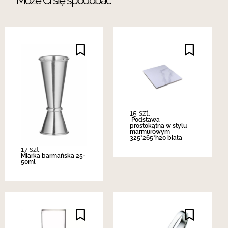
15 szt.
Podstawa
prostokątna w stylu
marmurowym
325*265*h20 biała
17 szt.
Miarka barmańska 25-
50ml