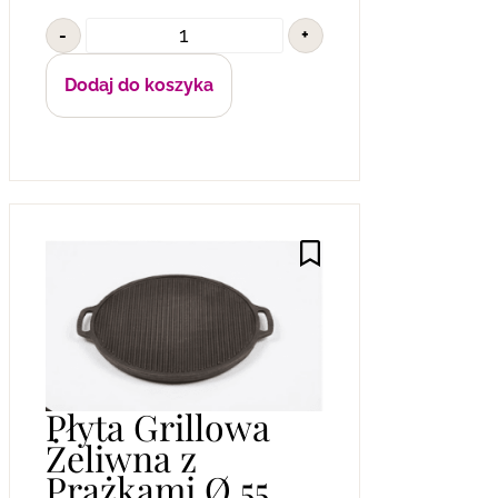
-
+
Dodaj do koszyka
Płyta Grillowa
Żeliwna z
Prążkami Ø 55