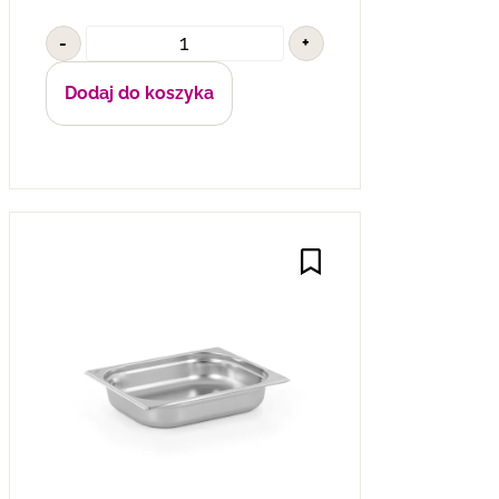
-
+
Dodaj do koszyka