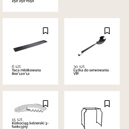
250*250*h150
6 szt.
30 szt.
Taca młotkowana
Łyżka do serwowania
800*120*12
VIP
15 szt.
Korkociąg kelnerski 3-
funkcyjny