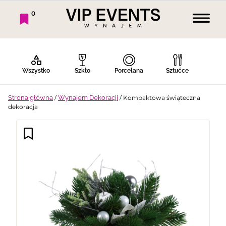
0
Wszystko
Szkło
Porcelana
Sztućce
Strona główna
/
Wynajem Dekoracji
/ Kompaktowa świąteczna
dekoracja
Bufet Zimny
Bufet Ciepły
Bar
Stoły
Krzesła
Tekstylia
Dekoracje
Termosy
Ekspresy
Gotowanie
Piknik
Namioty