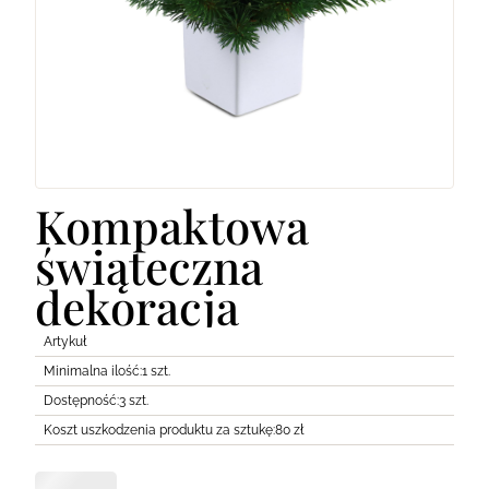
Lodówki
Transport
Pozostałe
Kompaktowa
świąteczna
dekoracja
Artykuł
Minimalna ilość:
1 szt.
Dostępność:
3 szt.
Koszt uszkodzenia produktu za sztukę:
80 zł