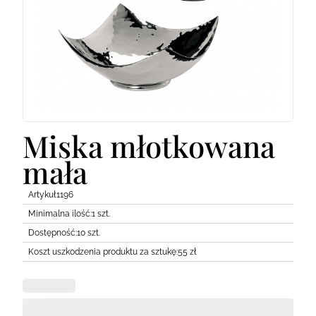
Lodówki
Transport
Pozostałe
Miska młotkowana
mała
Artykuł
1196
Minimalna ilość:
1 szt.
Dostępność:
10 szt.
Koszt uszkodzenia produktu za sztukę:
55 zł