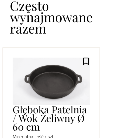
Często
wynajmowane
razem
Głęboka Patelnia
/ Wok Żeliwny Ø
60 cm
Minimalna ilość:
1 szt.