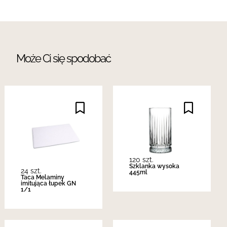
Może Ci się spodobać
120 szt.
Szklanka wysoka
24 szt.
445ml
Taca Melaminy
imitująca łupek GN
1/1