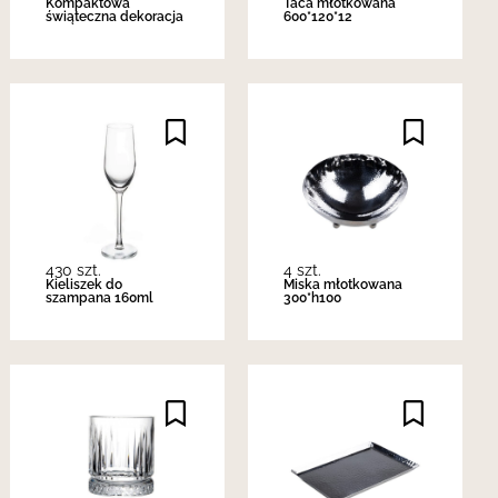
Kompaktowa
Taca młotkowana
świąteczna dekoracja
600*120*12
430 szt.
4 szt.
Kieliszek do
Miska młotkowana
szampana 160ml
300*h100