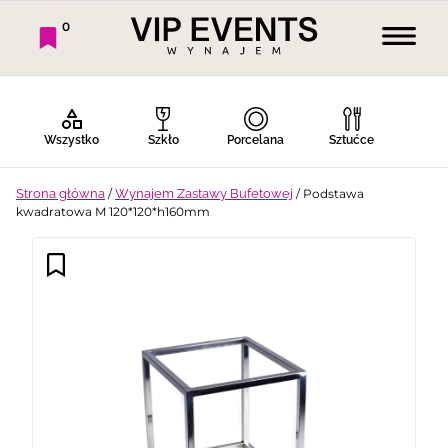
0
Wszystko
Szkło
Porcelana
Sztućce
Strona główna
/
Wynajem Zastawy Bufetowej
/ Podstawa
kwadratowa M 120*120*h160mm
Bufet Zimny
Bufet Ciepły
Bar
Stoły
Krzesła
Tekstylia
Dekoracje
Termosy
Ekspresy
Gotowanie
Piknik
Namioty