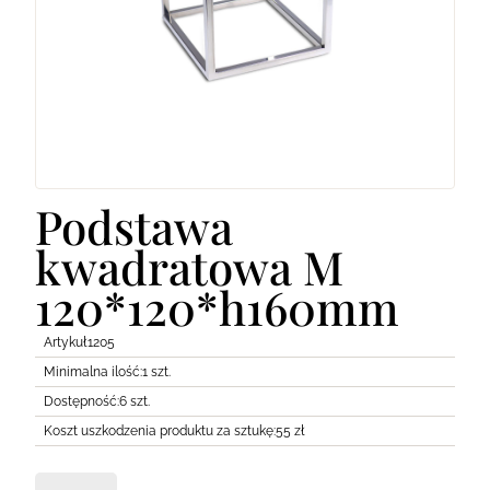
Lodówki
Transport
Pozostałe
Podstawa
kwadratowa M
120*120*h160mm
Artykuł
1205
Minimalna ilość:
1 szt.
Dostępność:
6 szt.
Koszt uszkodzenia produktu za sztukę:
55 zł