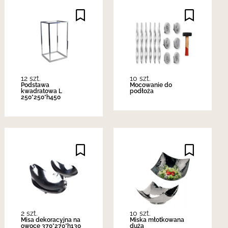
12 szt.
10 szt.
Podstawa
Mocowanie do
kwadratowa L
podłoża
250*250*h450
2 szt.
10 szt.
Misa dekoracyjna na
Miska młotkowana
owoce 370*270*h130
duża