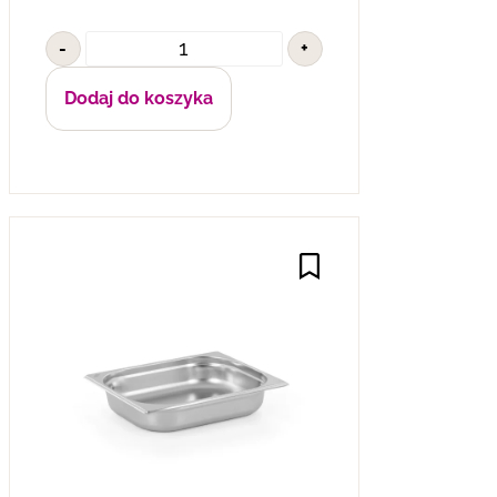
-
+
Dodaj do koszyka