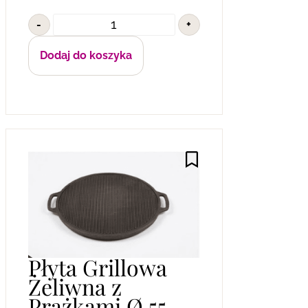
-
+
Dodaj do koszyka
Płyta Grillowa
Żeliwna z
Prążkami Ø 55