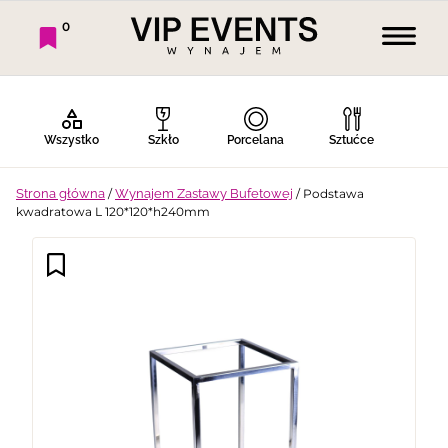
0
Wszystko
Szkło
Porcelana
Sztućce
Strona główna
/
Wynajem Zastawy Bufetowej
/ Podstawa
kwadratowa L 120*120*h240mm
Bufet Zimny
Bufet Ciepły
Bar
Stoły
Krzesła
Tekstylia
Dekoracje
Termosy
Ekspresy
Gotowanie
Piknik
Namioty