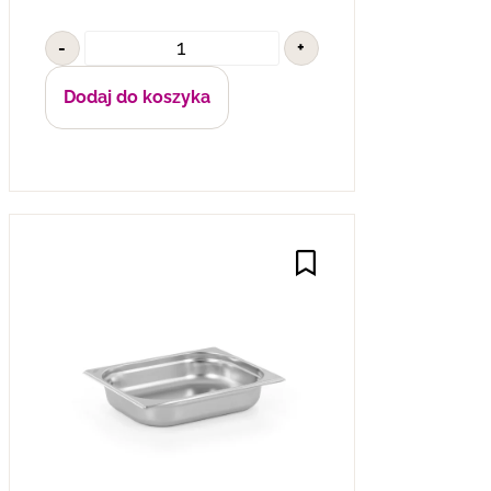
-
+
Dodaj do koszyka