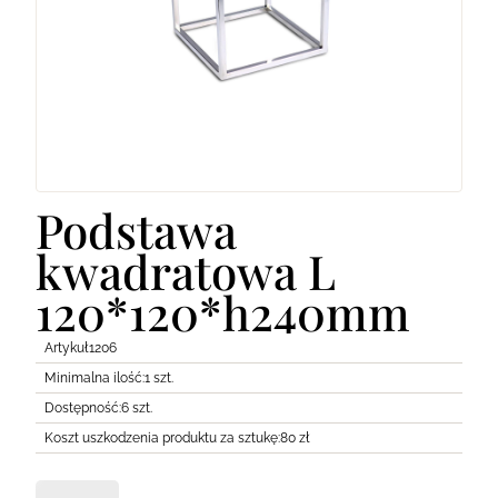
Lodówki
Transport
Pozostałe
Podstawa
kwadratowa L
120*120*h240mm
Artykuł
1206
Minimalna ilość:
1 szt.
Dostępność:
6 szt.
Koszt uszkodzenia produktu za sztukę:
80 zł