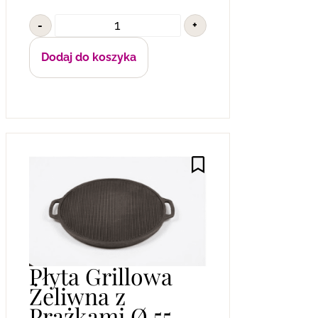
-
+
Dodaj do koszyka
Płyta Grillowa
Żeliwna z
Prążkami Ø 55