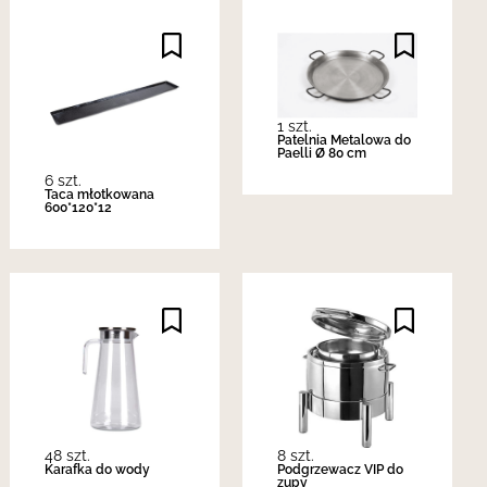
1 szt.
Patelnia Metalowa do
Paelli Ø 80 cm
6 szt.
Taca młotkowana
600*120*12
48 szt.
8 szt.
Karafka do wody
Podgrzewacz VIP do
zupy