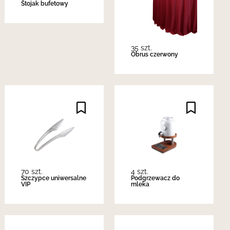
Stojak bufetowy
35 szt.
Obrus czerwony
70 szt.
4 szt.
Szczypce uniwersalne
Podgrzewacz do
VIP
mleka