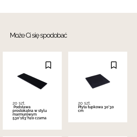
Może Ci się spodobać
20 szt.
20 szt.
Podstawa
Płyta łupkowa 30*30
prostokątna w stylu
cm
marmurowym
530*163*h20 czarna