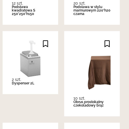
12 szt.
20 szt.
Podstawa
Podstawa w stylu
kwadratowa S
marmurowym 220*h20
250*250*h150
czarna
2 szt.
Dyspenser 2L
10 szt.
Obrus prostokątny
czekoladowy brąz