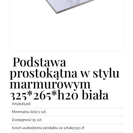
Lodówki
Transport
Pozostałe
Podstawa
prostokątna w stylu
marmurowym
325*265*h20 biała
Artykuł
1216
Minimalna ilość:
1 szt.
Dostępność:
15 szt.
Koszt uszkodzenia produktu za sztukę:
150 zł