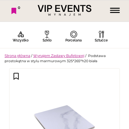
0
Wszystko
Szkło
Porcelana
Sztućce
Strona główna
/
Wynajem Zastawy Bufetowej
/ Podstawa
prostokątna w stylu marmurowym 325*265*h20 biała
Bufet Zimny
Bufet Ciepły
Bar
Stoły
Krzesła
Tekstylia
Dekoracje
Termosy
Ekspresy
Gotowanie
Piknik
Namioty