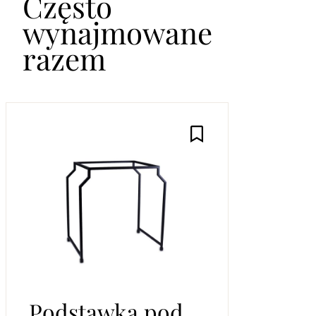
Często
wynajmowane
razem
Podstawka pod