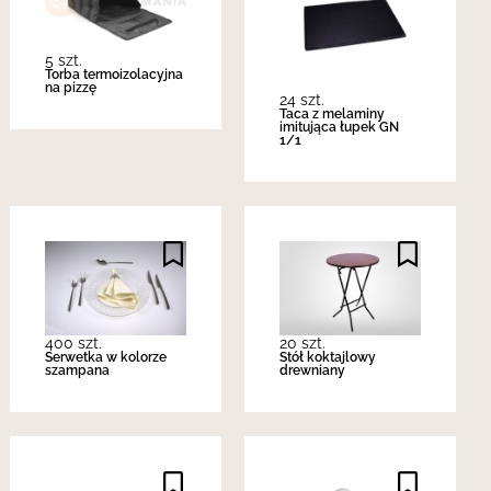
5 szt.
Torba termoizolacyjna
na pizzę
24 szt.
Taca z melaminy
imitująca łupek GN
1/1
400 szt.
20 szt.
Serwetka w kolorze
Stół koktajlowy
szampana
drewniany