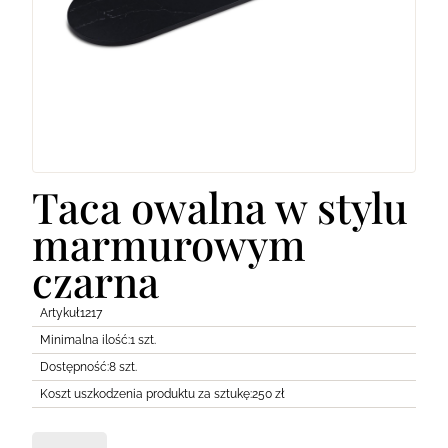
Lodówki
Transport
Pozostałe
Taca owalna w stylu
marmurowym
czarna
Artykuł
1217
Minimalna ilość:
1 szt.
Dostępność:
8 szt.
Koszt uszkodzenia produktu za sztukę:
250 zł