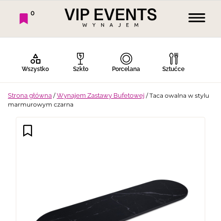
0
Wszystko
Szkło
Porcelana
Sztućce
Strona główna
/
Wynajem Zastawy Bufetowej
/ Taca owalna w stylu
marmurowym czarna
Bufet Zimny
Bufet Ciepły
Bar
Stoły
Krzesła
Tekstylia
Dekoracje
Termosy
Ekspresy
Gotowanie
Piknik
Namioty