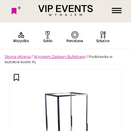
0
Wszystko
Szkło
Porcelana
Sztućce
Strona główna
/
Wynajem Zastawy Bufetowej
/ Podstawka w
kształcie kostki XL
Bufet Zimny
Bufet Ciepły
Bar
Stoły
Krzesła
Tekstylia
Dekoracje
Termosy
Ekspresy
Gotowanie
Piknik
Namioty