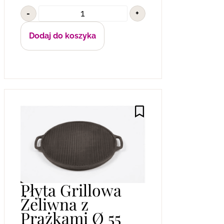
-
+
Dodaj do koszyka
Płyta Grillowa
Żeliwna z
Prążkami Ø 55