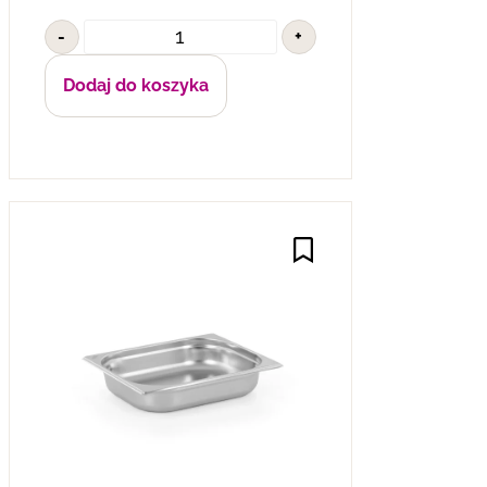
-
+
Dodaj do koszyka