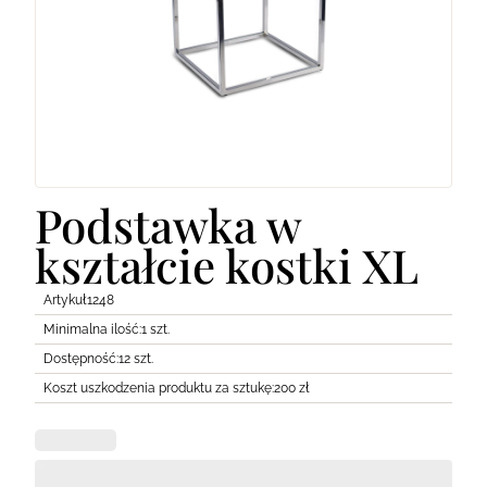
Lodówki
Transport
Pozostałe
Podstawka w
kształcie kostki XL
Artykuł
1248
Minimalna ilość:
1 szt.
Dostępność:
12 szt.
Koszt uszkodzenia produktu za sztukę:
200 zł