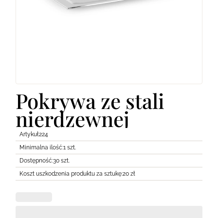
Lodówki
Transport
Pozostałe
Pokrywa ze stali
nierdzewnej
Artykuł
224
Minimalna ilość:
1 szt.
Dostępność:
30 szt.
Koszt uszkodzenia produktu za sztukę:
20 zł