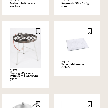
10 szt.
10 szt.
Miska młotkowana
Pojemnik GN 1/2 65
średnia
mm
24 szt.
Talerz Melamina
GN1/2
3 szt.
Trójnóg Wysoki z
Palnikiem Gazowym
71cm