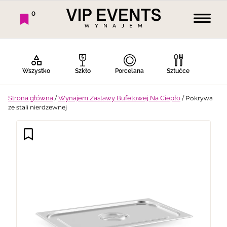
0
Wszystko
Szkło
Porcelana
Sztućce
Strona główna
/
Wynajem Zastawy Bufetowej Na Ciepło
/ Pokrywa
ze stali nierdzewnej
Bufet Zimny
Bufet Ciepły
Bar
Stoły
Krzesła
Tekstylia
Dekoracje
Termosy
Ekspresy
Gotowanie
Piknik
Namioty