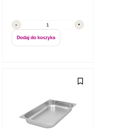
-
+
Dodaj do koszyka