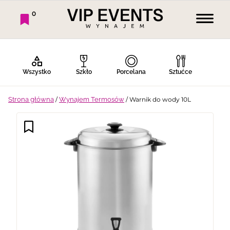
0
Wszystko
Szkło
Porcelana
Sztućce
Strona główna
/
Wynajem Termosów
/ Warnik do wody 10L
Bufet Zimny
Bufet Ciepły
Bar
Stoły
Krzesła
Tekstylia
Dekoracje
Termosy
Ekspresy
Gotowanie
Piknik
Namioty