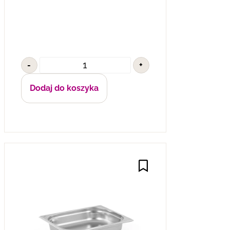
-
+
Dodaj do koszyka