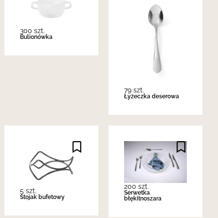
300 szt.
Bulionówka
79 szt.
Łyżeczka deserowa
200 szt.
5 szt.
Serwetka
Stojak bufetowy
błękitnoszara