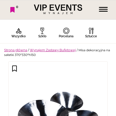
0
Wszystko
Szkło
Porcelana
Sztućce
Strona główna
/
Wynajem Zastawy Bufetowej
/ Misa dekoracyjna na
sałatki 370*330*h150
Bufet Zimny
Bufet Ciepły
Bar
Stoły
Krzesła
Tekstylia
Dekoracje
Termosy
Ekspresy
Gotowanie
Piknik
Namioty