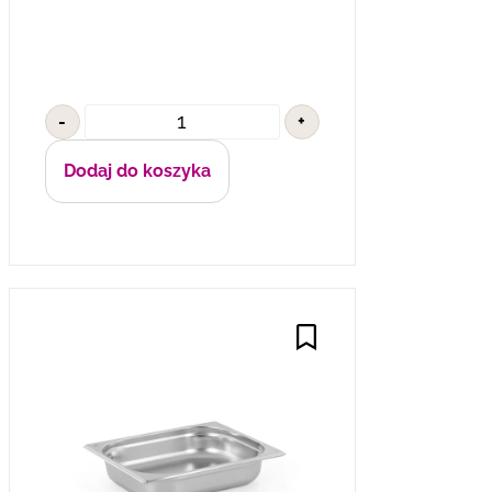
-
+
Dodaj do koszyka