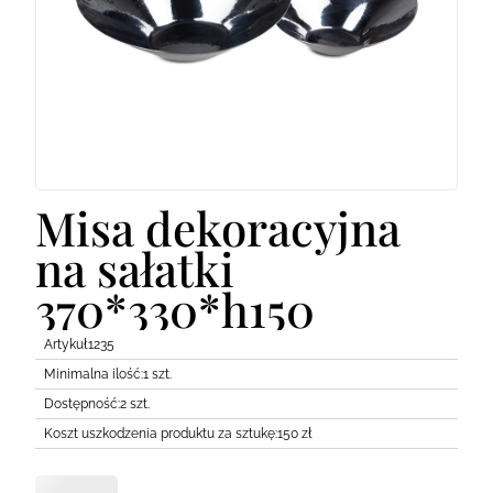
Lodówki
Transport
Pozostałe
Misa dekoracyjna
na sałatki
370*330*h150
Artykuł
1235
Minimalna ilość:
1 szt.
Dostępność:
2 szt.
Koszt uszkodzenia produktu za sztukę:
150 zł