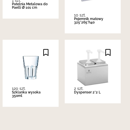
1 szt.
Patelnia Metalowa do
Paelli Ø 101 cm
10 szt.
Pojemnik matowy
325*265*h40
120 szt.
2 szt.
Szklanka wysoka
Dyspenser 2*2 L
350ml