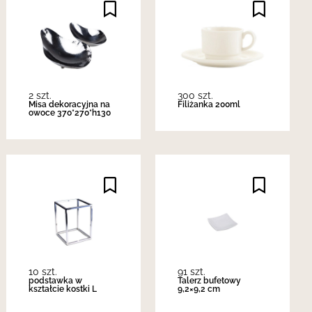
2 szt.
300 szt.
Misa dekoracyjna na
Filiżanka 200ml
owoce 370*270*h130
10 szt.
91 szt.
podstawka w
Talerz bufetowy
kształcie kostki L
9,2×9,2 cm