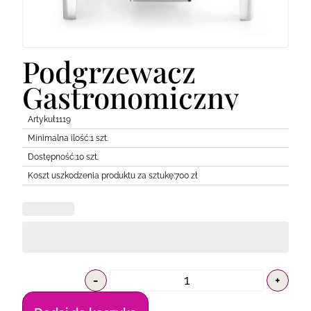
Lodówki
Transport
Pozostałe
Podgrzewacz
Gastronomiczny
Artykuł
1119
Minimalna ilość:
1 szt.
Dostępność:
10 szt.
Koszt uszkodzenia produktu za sztukę:
700 zł
-
+