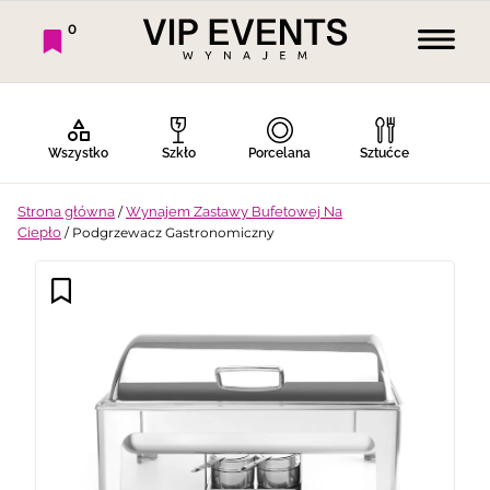
0
Wszystko
Szkło
Porcelana
Sztućce
Strona główna
/
Wynajem Zastawy Bufetowej Na
Ciepło
/ Podgrzewacz Gastronomiczny
Bufet Zimny
Bufet Ciepły
Bar
Stoły
Krzesła
Tekstylia
Dekoracje
Termosy
Ekspresy
Gotowanie
Piknik
Namioty