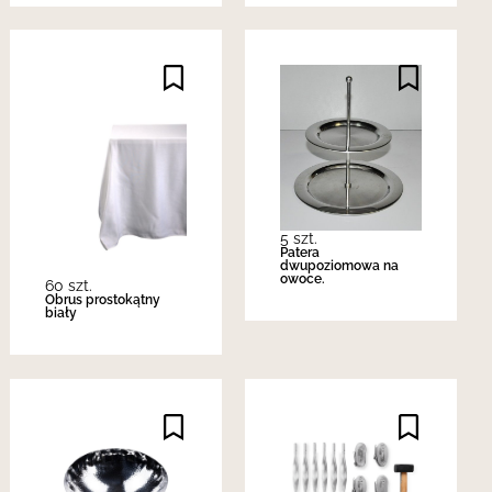
5 szt.
Patera
dwupoziomowa na
owoce.
60 szt.
Obrus prostokątny
biały